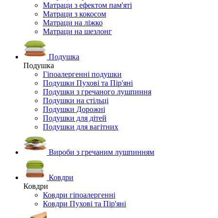
Матраци з ефектом пам'яті
Матраци з кокосом
Матраци на ліжко
Матраци на шезлонг
Подушка
Подушка
Гіпоалергенні подушки
Подушки Пухові та Пір'яні
Подушки з гречаного лушпиння
Подушки на стільці
Подушки Дорожні
Подушки для дітей
Подушки для вагітних
Вироби з гречаним лушпинням
Ковдри
Ковдри
Ковдри гіпоалергенні
Ковдри Пухові та Пір'яні