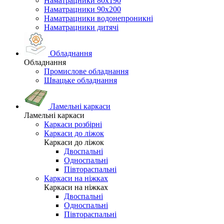
Наматрацники 80х190
Наматрацники 90х200
Наматрацники водонепроникні
Наматрацники дитячі
Обладнання
Обладнання
Промислове обладнання
Швацьке обладнання
Ламельні каркаси
Ламельні каркаси
Каркаси розбірні
Каркаси до ліжок
Каркаси до ліжок
Двоспальні
Односпальні
Півтораспальні
Каркаси на ніжках
Каркаси на ніжках
Двоспальні
Односпальні
Півтораспальні