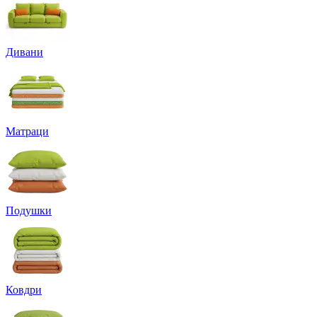
Дивани
Матраци
Подушки
Ковдри