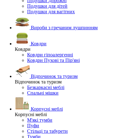
Подушки Дорожні
Подушки для дітей
Подушки для вагітних
Вироби з гречаним лушпинням
Ковдри
Ковдри
Ковдри гіпоалергенні
Ковдри Пухові та Пір'яні
Відпочинок та туризм
Відпочинок та туризм
Безкаркасні меблі
Спальні мішки
Корпусні меблі
Корпусні меблі
М'які тумби
Пуфи
Стільці та табурети
Тумби