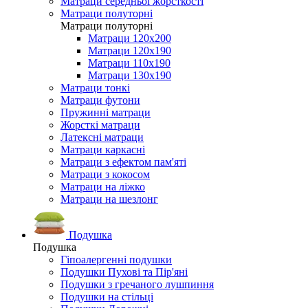
Матраци середньої жорсткості
Матраци полуторні
Матраци полуторні
Матраци 120х200
Матраци 120х190
Матраци 110х190
Матраци 130х190
Матраци тонкі
Матраци футони
Пружинні матраци
Жорсткі матраци
Латексні матраци
Матраци каркасні
Матраци з ефектом пам'яті
Матраци з кокосом
Матраци на ліжко
Матраци на шезлонг
Подушка
Подушка
Гіпоалергенні подушки
Подушки Пухові та Пір'яні
Подушки з гречаного лушпиння
Подушки на стільці