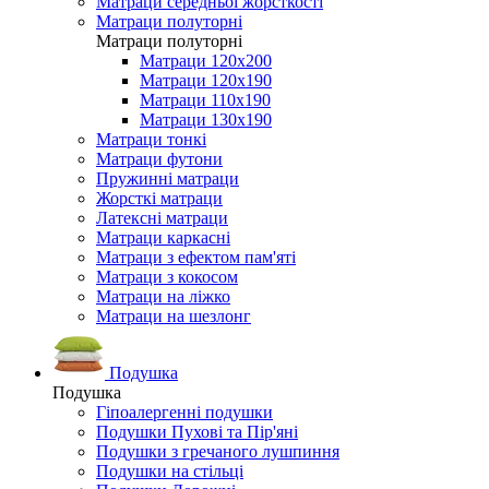
Матраци середньої жорсткості
Матраци полуторні
Матраци полуторні
Матраци 120х200
Матраци 120х190
Матраци 110х190
Матраци 130х190
Матраци тонкі
Матраци футони
Пружинні матраци
Жорсткі матраци
Латексні матраци
Матраци каркасні
Матраци з ефектом пам'яті
Матраци з кокосом
Матраци на ліжко
Матраци на шезлонг
Подушка
Подушка
Гіпоалергенні подушки
Подушки Пухові та Пір'яні
Подушки з гречаного лушпиння
Подушки на стільці