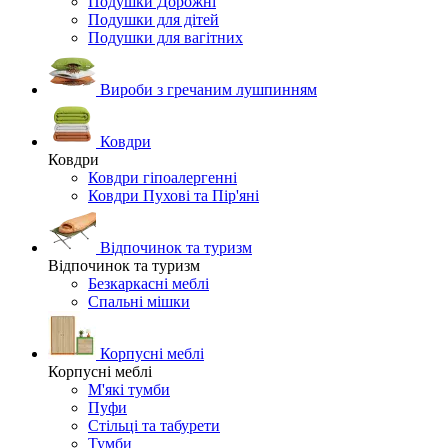
Подушки Дорожні
Подушки для дітей
Подушки для вагітних
Вироби з гречаним лушпинням
Ковдри
Ковдри
Ковдри гіпоалергенні
Ковдри Пухові та Пір'яні
Відпочинок та туризм
Відпочинок та туризм
Безкаркасні меблі
Спальні мішки
Корпусні меблі
Корпусні меблі
М'які тумби
Пуфи
Стільці та табурети
Тумби