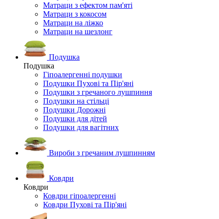
Матраци з ефектом пам'яті
Матраци з кокосом
Матраци на ліжко
Матраци на шезлонг
Подушка
Подушка
Гіпоалергенні подушки
Подушки Пухові та Пір'яні
Подушки з гречаного лушпиння
Подушки на стільці
Подушки Дорожні
Подушки для дітей
Подушки для вагітних
Вироби з гречаним лушпинням
Ковдри
Ковдри
Ковдри гіпоалергенні
Ковдри Пухові та Пір'яні