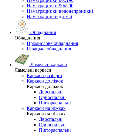
Наматрацники 80х190
Наматрацники 90х200
Наматрацники водонепроникні
Наматрацники дитячі
Обладнання
Обладнання
Промислове обладнання
Швацьке обладнання
Ламельні каркаси
Ламельні каркаси
Каркаси розбірні
Каркаси до ліжок
Каркаси до ліжок
Двоспальні
Односпальні
Півтораспальні
Каркаси на ніжках
Каркаси на ніжках
Двоспальні
Односпальні
Півтораспальні