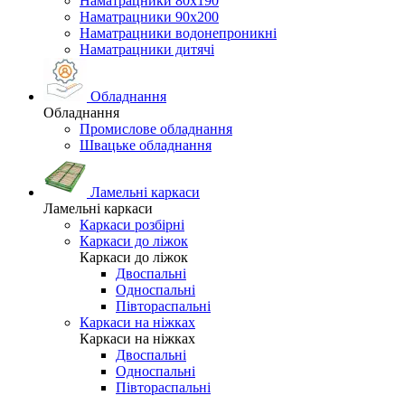
Наматрацники 80х190
Наматрацники 90х200
Наматрацники водонепроникні
Наматрацники дитячі
Обладнання
Обладнання
Промислове обладнання
Швацьке обладнання
Ламельні каркаси
Ламельні каркаси
Каркаси розбірні
Каркаси до ліжок
Каркаси до ліжок
Двоспальні
Односпальні
Півтораспальні
Каркаси на ніжках
Каркаси на ніжках
Двоспальні
Односпальні
Півтораспальні