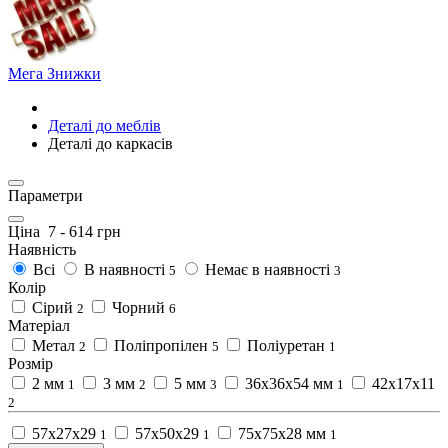
Мега Знижки
Деталі до меблів
Деталі до каркасів
Параметри
Ціна
7
-
614
грн
Наявність
Всі
В наявності
Немає в наявності
5
3
Колір
Сірий
Чорний
2
6
Матеріал
Метал
Поліпропілен
Поліуретан
2
5
1
Розмір
2 мм
3 мм
5 мм
36x36x54 мм
42x17x11
1
2
3
1
2
57x27x29
57x50x29
75x75x28 мм
1
1
1