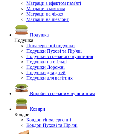
Матраци з ефектом пам'яті
Матраци з кокосом
Матраци на ліжко
Матраци на шезлонг
Подушка
Подушка
Гіпоалергенні подушки
Подушки Пухові та Пір'яні
Подушки з гречаного лушпиння
Подушки на стільці
Подушки Дорожні
Подушки для дітей
Подушки для вагітних
Вироби з гречаним лушпинням
Ковдри
Ковдри
Ковдри гіпоалергенні
Ковдри Пухові та Пір'яні