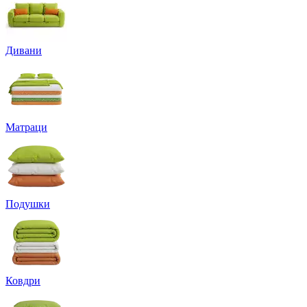
Дивани
Матраци
Подушки
Ковдри