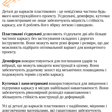
Деталі до каркасів пластикових - це невід'ємна частина будь-
якого конструкційного проекту. З'єднувачі, демпфери, куточки
та ламелетримачі не лише забезпечують міцність і стійкість
каркасу, але й роблять його збірку легкою і швидкою.
Пластикові з'єднувачі
дозволяють з'єднувати дві або більше
частини каркасу без застосування складних і дорогих
інструментів. Вони можуть мати різні форми і розміри, що дає
можливість підібрати оптимальний варіант для конкретного
проекту.
Демпфери
використовуються для поглинання ударів та
вібрації, що можуть шкодити конструкції в цілому. Вони
забезпечують додаткову захист від механічних пошкоджень і
подовжують термін служби каркасу.
Куточки і ламелетримачі
використовуються для зміцнення і
підтримки каркасу в місцях найбільшої навантаженості. Вони
забезпечують рівномірний розподіл навантаження і
збільшують стійкість конструкції до деформацій.
Усі ці деталі до каркасів пластикових є надійними, міцними і
довговічними матеріалами, які гарантовано забезпечують