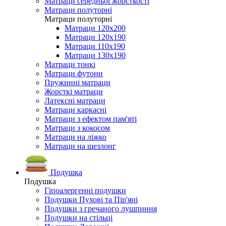
Матраци середньої жорсткості
Матраци полуторні
Матраци полуторні
Матраци 120х200
Матраци 120х190
Матраци 110х190
Матраци 130х190
Матраци тонкі
Матраци футони
Пружинні матраци
Жорсткі матраци
Латексні матраци
Матраци каркасні
Матраци з ефектом пам'яті
Матраци з кокосом
Матраци на ліжко
Матраци на шезлонг
Подушка
Подушка
Гіпоалергенні подушки
Подушки Пухові та Пір'яні
Подушки з гречаного лушпиння
Подушки на стільці