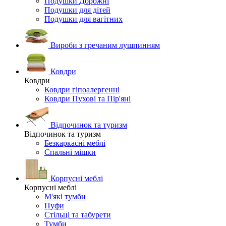
Подушки Дорожні
Подушки для дітей
Подушки для вагітних
Вироби з гречаним лушпинням
Ковдри
Ковдри
Ковдри гіпоалергенні
Ковдри Пухові та Пір'яні
Відпочинок та туризм
Відпочинок та туризм
Безкаркасні меблі
Спальні мішки
Корпусні меблі
Корпусні меблі
М'які тумби
Пуфи
Стільці та табурети
Тумби