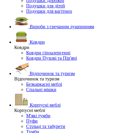
Подушки Дорожні
Подушки для дітей
Подушки для вагітних
Вироби з гречаним лушпинням
Ковдри
Ковдри
Ковдри гіпоалергенні
Ковдри Пухові та Пір'яні
Відпочинок та туризм
Відпочинок та туризм
Безкаркасні меблі
Спальні мішки
Корпусні меблі
Корпусні меблі
М'які тумби
Пуфи
Стільці та табурети
Тумби