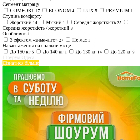
Сегмент матрацу
COMFORT
ECONOM
LUX
PREMIUM
17
4
5
1
Ступінь комфорту
Жорсткий
М'який
Середня жорсткість
14
1
25
Середня жорсткість / жорсткий
3
Особливості
З ефектом «зима-літо»
Не має
27
1
Навантаження на спальне місце
До 150 кг
До 140 кг
До 130 кг
До 120 кг
5
1
14
9
Шоурум Одеса
Дізнатися більше