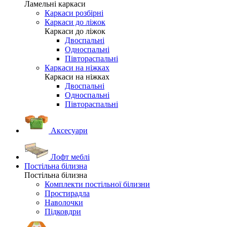
Ламельні каркаси
Каркаси розбірні
Каркаси до ліжок
Каркаси до ліжок
Двоспальні
Односпальні
Півтораспальні
Каркаси на ніжках
Каркаси на ніжках
Двоспальні
Односпальні
Півтораспальні
Аксесуари
Лофт меблі
Постільна білизна
Постільна білизна
Комплекти постільної білизни
Простирадла
Наволочки
Підковдри