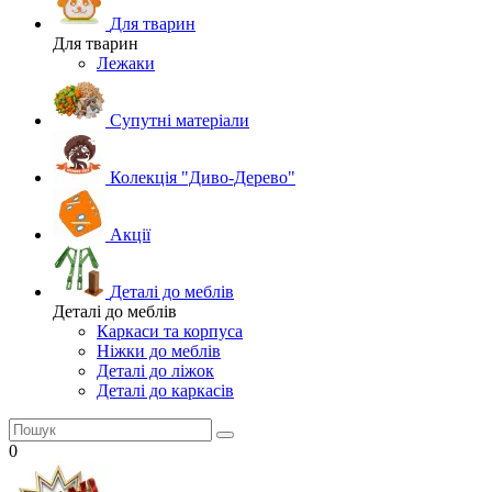
Для тварин
Для тварин
Лежаки
Супутні матеріали
Колекція "Диво-Дерево"
Акції
Деталі до меблів
Деталі до меблів
Каркаси та корпуса
Ніжки до меблів
Деталі до ліжок
Деталі до каркасів
0