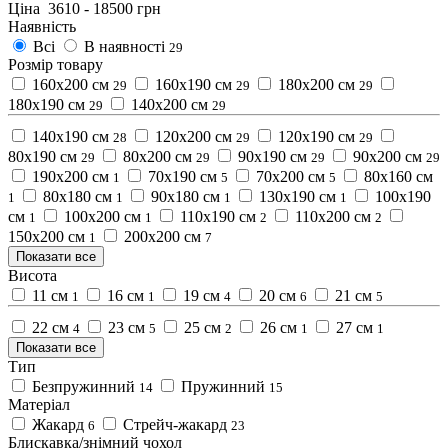
Ціна
3610
-
18500
грн
Наявність
Всі
В наявності
29
Розмір товару
160х200 см
160х190 см
180х200 см
29
29
29
180х190 см
140х200 см
29
29
140х190 см
120х200 см
120х190 см
28
29
29
80х190 см
80х200 см
90х190 см
90х200 см
29
29
29
29
190х200 см
70х190 см
70х200 см
80х160 см
1
5
5
80х180 см
90х180 см
130x190 см
100х190
1
1
1
1
см
100х200 см
110х190 см
110х200 см
1
1
2
2
150х200 см
200х200 см
1
7
Показати все
Висота
11 см
16 см
19 см
20 см
21 см
1
1
4
6
5
22 см
23 см
25 см
26 см
27 см
4
5
2
1
1
Показати все
Тип
Безпружинний
Пружинний
14
15
Матеріал
Жакард
Стрейч-жакард
6
23
Блискавка/знімний чохол