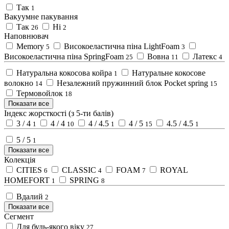
Так
1
Вакуумне пакування
Так
Ні
26
2
Наповнювач
Memory
Високоеластична піна LightFoam
5
3
Високоеластична піна SpringFoam
Вовна
Латекс
25
11
4
Натуральна кокосова койра
Натуральне кокосове
1
волокно
Незалежний пружинний блок Pocket spring
14
15
Термовойлок
18
Показати все
Індекс жорсткості (з 5-ти балів)
3 / 4
4 / 4
4 / 4.5
4 / 5
4.5 / 4.5
1
10
1
15
1
5 / 5
1
Показати все
Колекція
CITIES
CLASSIC
FOAM
ROYAL
6
4
7
HOMEFORT
SPRING
1
8
Вдалий
2
Показати все
Сегмент
Для будь-якого віку
27