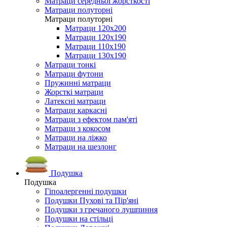
Матраци середньої жорсткості
Матраци полуторні
Матраци полуторні
Матраци 120х200
Матраци 120х190
Матраци 110х190
Матраци 130х190
Матраци тонкі
Матраци футони
Пружинні матраци
Жорсткі матраци
Латексні матраци
Матраци каркасні
Матраци з ефектом пам'яті
Матраци з кокосом
Матраци на ліжко
Матраци на шезлонг
Подушка
Подушка
Гіпоалергенні подушки
Подушки Пухові та Пір'яні
Подушки з гречаного лушпиння
Подушки на стільці