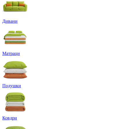
Дивани
Матраци
Подушки
Ковдри