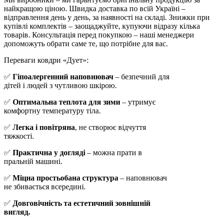
найкращою ціною. Швидка доставка по всій Україні –
відправлення день у день, за наявності на складі. Знижки при
купівлі комплектів – заощаджуйте, купуючи відразу кілька
товарів. Консультація перед покупкою – наші менеджери
допоможуть обрати саме те, що потрібне для вас.
Переваги ковдри «Дует»:
✅
Гіпоалергенний наповнювач
– безпечний для
дітей і людей з чутливою шкірою.
✅
Оптимальна теплота для зими
– утримує
комфортну температуру тіла.
✅
Легка і повітряна
, не створює відчуття
тяжкості.
✅
Практична у догляді
– можна прати в
пральній машині.
✅
Міцна простьобана структура
– наповнювач
не збивається всередині.
✅
Довговічність та естетичний зовнішній
вигляд.