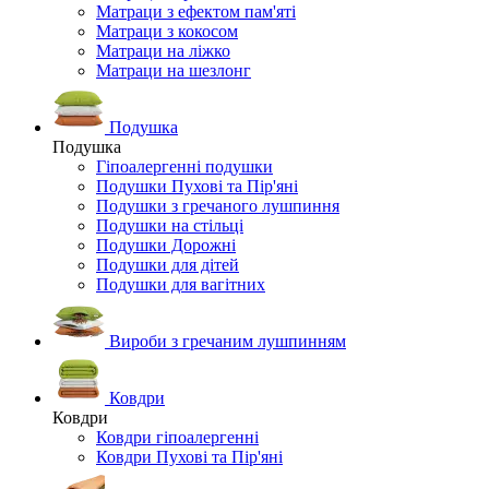
Матраци з ефектом пам'яті
Матраци з кокосом
Матраци на ліжко
Матраци на шезлонг
Подушка
Подушка
Гіпоалергенні подушки
Подушки Пухові та Пір'яні
Подушки з гречаного лушпиння
Подушки на стільці
Подушки Дорожні
Подушки для дітей
Подушки для вагітних
Вироби з гречаним лушпинням
Ковдри
Ковдри
Ковдри гіпоалергенні
Ковдри Пухові та Пір'яні