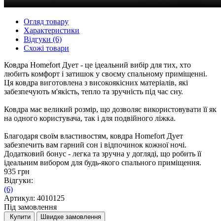
Огляд товару
Характеристики
Відгуки (6)
Схожі товари
Ковдра Homefort Дует - це ідеальний вибір для тих, хто
любить комфорт і затишок у своєму спальному приміщенні.
Ця ковдра виготовлена з високоякісних матеріалів, які
забезпечують м'якість, тепло та зручність під час сну.
Ковдра має великий розмір, що дозволяє використовувати її як
на одного користувача, так і для подвійного ліжка.
Благодаря своїм властивостям, ковдра Homefort Дует
забезпечить вам гарний сон і відпочинок кожної ночі.
Додатковий бонус - легка та зручна у догляді, що робить її
ідеальним вибором для будь-якого спального приміщення.
935 грн
Відгуки:
(6)
Артикул:
4010125
Під замовлення
Купити
Швидке замовлення