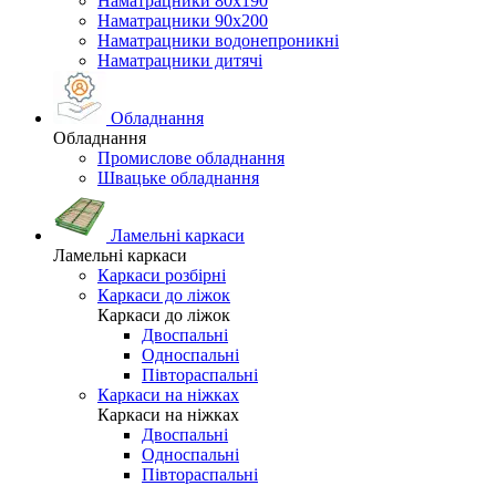
Наматрацники 80х190
Наматрацники 90х200
Наматрацники водонепроникні
Наматрацники дитячі
Обладнання
Обладнання
Промислове обладнання
Швацьке обладнання
Ламельні каркаси
Ламельні каркаси
Каркаси розбірні
Каркаси до ліжок
Каркаси до ліжок
Двоспальні
Односпальні
Півтораспальні
Каркаси на ніжках
Каркаси на ніжках
Двоспальні
Односпальні
Півтораспальні