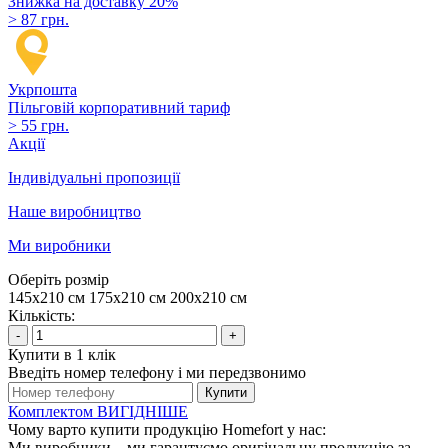
Знижка на доставку 20%
> 87 грн.
Укрпошта
Пільговій корпоративний тариф
> 55 грн.
Акції
Індивідуальні пропозиції
Наше виробництво
Ми виробники
Оберіть розмір
145х210 см
175х210 см
200х210 см
Кількість:
-
+
Купити в 1 клік
Введіть номер телефону і ми передзвонимо
Купити
Комплектом ВИГІДНІШЕ
Чому варто купити продукцію Homefort у нас:
Ми виробники – ми гарантуємо оригінальну продукцію за