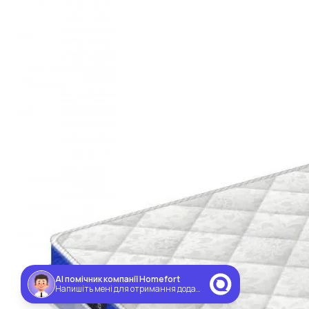
AI помічник компанії Homefort
Напишіть мені для отримання додаткової знижки