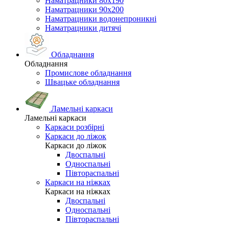
Наматрацники 80х190
Наматрацники 90х200
Наматрацники водонепроникні
Наматрацники дитячі
Обладнання
Обладнання
Промислове обладнання
Швацьке обладнання
Ламельні каркаси
Ламельні каркаси
Каркаси розбірні
Каркаси до ліжок
Каркаси до ліжок
Двоспальні
Односпальні
Півтораспальні
Каркаси на ніжках
Каркаси на ніжках
Двоспальні
Односпальні
Півтораспальні