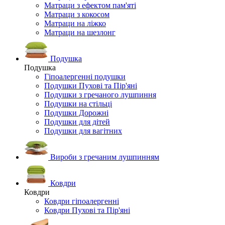
Матраци з ефектом пам'яті
Матраци з кокосом
Матраци на ліжко
Матраци на шезлонг
Подушка
Подушка
Гіпоалергенні подушки
Подушки Пухові та Пір'яні
Подушки з гречаного лушпиння
Подушки на стільці
Подушки Дорожні
Подушки для дітей
Подушки для вагітних
Вироби з гречаним лушпинням
Ковдри
Ковдри
Ковдри гіпоалергенні
Ковдри Пухові та Пір'яні