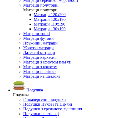
Матраци середньої жорсткості
Матраци полуторні
Матраци полуторні
Матраци 120х200
Матраци 120х190
Матраци 110х190
Матраци 130х190
Матраци тонкі
Матраци футони
Пружинні матраци
Жорсткі матраци
Латексні матраци
Матраци каркасні
Матраци з ефектом пам'яті
Матраци з кокосом
Матраци на ліжко
Матраци на шезлонг
Подушка
Подушка
Гіпоалергенні подушки
Подушки Пухові та Пір'яні
Подушки з гречаного лушпиння
Подушки на стільці