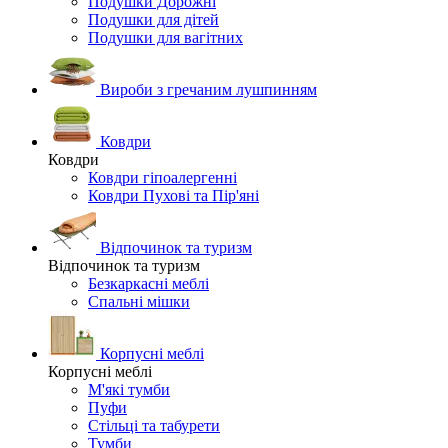
Подушки Дорожні
Подушки для дітей
Подушки для вагітних
Вироби з гречаним лушпинням
Ковдри
Ковдри
Ковдри гіпоалергенні
Ковдри Пухові та Пір'яні
Відпочинок та туризм
Відпочинок та туризм
Безкаркасні меблі
Спальні мішки
Корпусні меблі
Корпусні меблі
М'які тумби
Пуфи
Стільці та табурети
Тумби