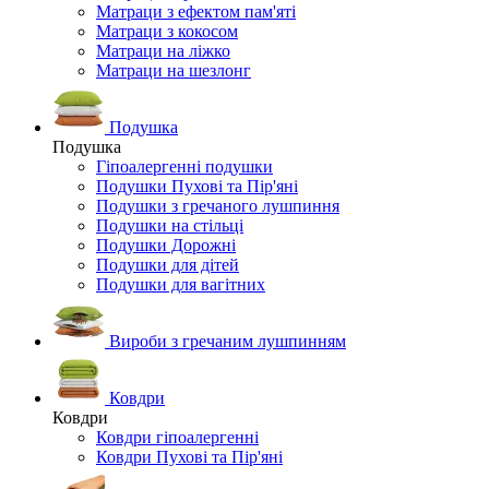
Матраци з ефектом пам'яті
Матраци з кокосом
Матраци на ліжко
Матраци на шезлонг
Подушка
Подушка
Гіпоалергенні подушки
Подушки Пухові та Пір'яні
Подушки з гречаного лушпиння
Подушки на стільці
Подушки Дорожні
Подушки для дітей
Подушки для вагітних
Вироби з гречаним лушпинням
Ковдри
Ковдри
Ковдри гіпоалергенні
Ковдри Пухові та Пір'яні