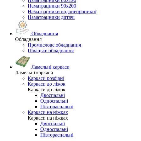
Наматрацники 80х190
Наматрацники 90х200
Наматрацники водонепроникні
Наматрацники дитячі
Обладнання
Обладнання
Промислове обладнання
Швацьке обладнання
Ламельні каркаси
Ламельні каркаси
Каркаси розбірні
Каркаси до ліжок
Каркаси до ліжок
Двоспальні
Односпальні
Півтораспальні
Каркаси на ніжках
Каркаси на ніжках
Двоспальні
Односпальні
Півтораспальні