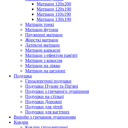
Матраци 120х200
Матраци 120х190
Матраци 110х190
Матраци 130х190
Матраци тонкі
Матраци футони
Пружинні матраци
Жорсткі матраци
Латексні матраци
Матраци каркасні
Матраци з ефектом пам'яті
Матраци з кокосом
Матраци на ліжко
Матраци на шезлонг
Подушка
Гіпоалергенні подушки
Подушки Пухові та Пір'яні
Подушки з гречаного лушпиння
Подушки на стільці
Подушки Дорожні
Подушки для дітей
Подушки для вагітних
Вироби з гречаним лушпинням
Ковдри
Ковдри гіпоалергенні