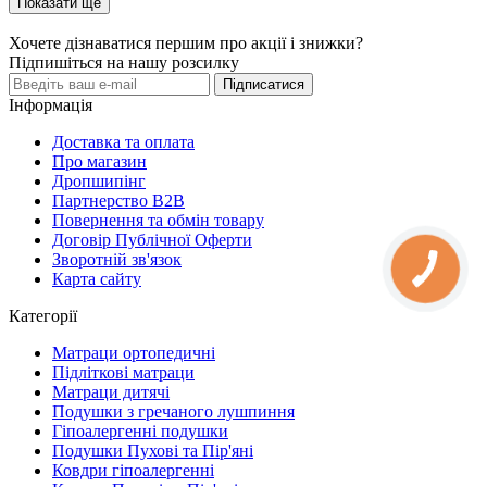
Показати ще
Хочете дізнаватися першим про акції і знижки?
Підпишіться на нашу розсилку
Підписатися
Інформація
Доставка та оплата
Про магазин
Дропшипінг
Партнерство B2B
Повернення та обмін товару
Договір Публічної Оферти
Зворотній зв'язок
Карта сайту
Категорії
Матраци ортопедичні
Підліткові матраци
Матраци дитячі
Подушки з гречаного лушпиння
Гіпоалергенні подушки
Подушки Пухові та Пір'яні
Ковдри гіпоалергенні