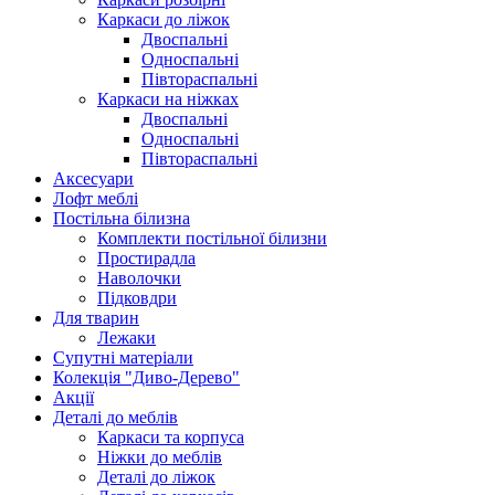
Каркаси до ліжок
Двоспальні
Односпальні
Півтораспальні
Каркаси на ніжках
Двоспальні
Односпальні
Півтораспальні
Аксесуари
Лофт меблі
Постільна білизна
Комплекти постільної білизни
Простирадла
Наволочки
Підковдри
Для тварин
Лежаки
Супутні матеріали
Колекція "Диво-Дерево"
Акції
Деталі до меблів
Каркаси та корпуса
Ніжки до меблів
Деталі до ліжок