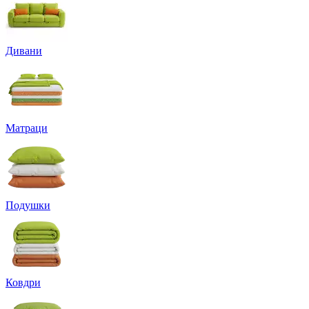
Дивани
Матраци
Подушки
Ковдри