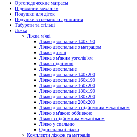
Ортопедические матрасы
Підйомний механізм
Подушки для діток
Подушки з гречаного лушпиння
Табурети та стільці
Ліжка
Ліжка м'які
Ліжко двоспальне 140х190
Ліжко двоспальне з матрацом
Ліжка дитячі
Ліжка з м'яким узголів'ям
Ліжка підліткові
Ліжко двоспальне
Ліжко двоспальне 140х200
Ліжко двоспальне 160х190
Ліжко двоспальне 160х200
Ліжко двоспальне 180х190
Ліжко двоспальне 180х200
Ліжко двоспальне 200х200
Ліжко двоспальне з підйомним механізмом
Ліжко з м'якою оббивкою
Ліжко з підйомним механізмом
Ліжко у спальню
Односпальні ліжка
Комплекти ліжкок та матраців