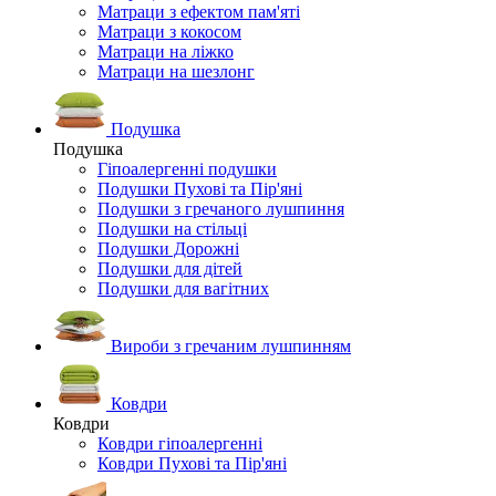
Матраци з ефектом пам'яті
Матраци з кокосом
Матраци на ліжко
Матраци на шезлонг
Подушка
Подушка
Гіпоалергенні подушки
Подушки Пухові та Пір'яні
Подушки з гречаного лушпиння
Подушки на стільці
Подушки Дорожні
Подушки для дітей
Подушки для вагітних
Вироби з гречаним лушпинням
Ковдри
Ковдри
Ковдри гіпоалергенні
Ковдри Пухові та Пір'яні