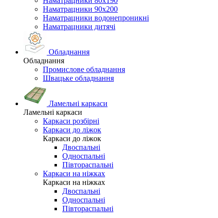
Наматрацники 80х190
Наматрацники 90х200
Наматрацники водонепроникні
Наматрацники дитячі
Обладнання
Обладнання
Промислове обладнання
Швацьке обладнання
Ламельні каркаси
Ламельні каркаси
Каркаси розбірні
Каркаси до ліжок
Каркаси до ліжок
Двоспальні
Односпальні
Півтораспальні
Каркаси на ніжках
Каркаси на ніжках
Двоспальні
Односпальні
Півтораспальні