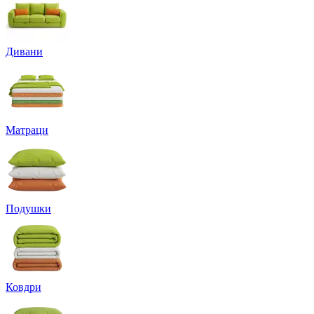
Дивани
Матраци
Подушки
Ковдри