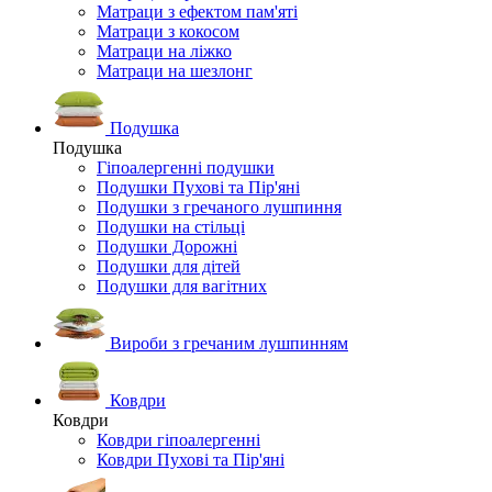
Матраци з ефектом пам'яті
Матраци з кокосом
Матраци на ліжко
Матраци на шезлонг
Подушка
Подушка
Гіпоалергенні подушки
Подушки Пухові та Пір'яні
Подушки з гречаного лушпиння
Подушки на стільці
Подушки Дорожні
Подушки для дітей
Подушки для вагітних
Вироби з гречаним лушпинням
Ковдри
Ковдри
Ковдри гіпоалергенні
Ковдри Пухові та Пір'яні