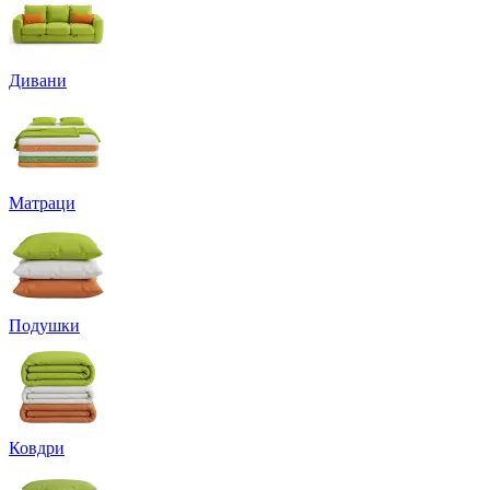
Дивани
Матраци
Подушки
Ковдри