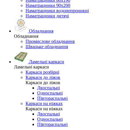
Наматрацники 80х190
Наматрацники 90х200
Наматрацники водонепроникні
Наматрацники дитячі
Обладнання
Обладнання
Промислове обладнання
Швацьке обладнання
Ламельні каркаси
Ламельні каркаси
Каркаси розбірні
Каркаси до ліжок
Каркаси до ліжок
Двоспальні
Односпальні
Півтораспальні
Каркаси на ніжках
Каркаси на ніжках
Двоспальні
Односпальні
Півтораспальні