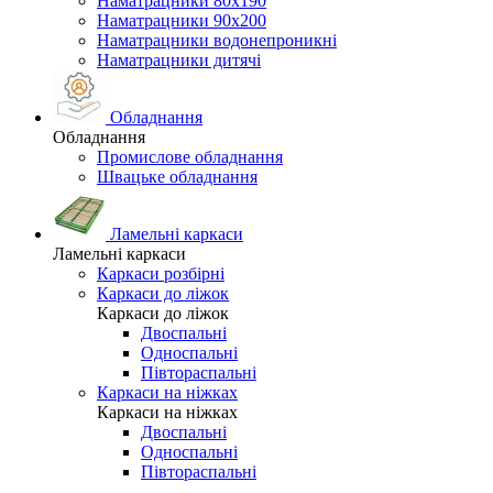
Наматрацники 80х190
Наматрацники 90х200
Наматрацники водонепроникні
Наматрацники дитячі
Обладнання
Обладнання
Промислове обладнання
Швацьке обладнання
Ламельні каркаси
Ламельні каркаси
Каркаси розбірні
Каркаси до ліжок
Каркаси до ліжок
Двоспальні
Односпальні
Півтораспальні
Каркаси на ніжках
Каркаси на ніжках
Двоспальні
Односпальні
Півтораспальні