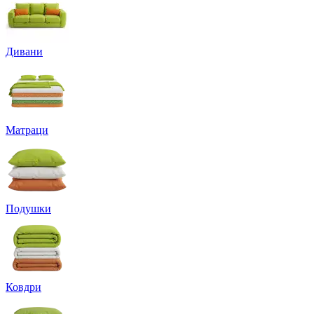
Дивани
Матраци
Подушки
Ковдри