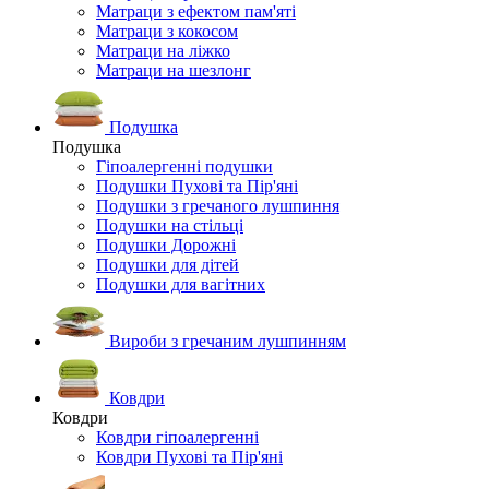
Матраци з ефектом пам'яті
Матраци з кокосом
Матраци на ліжко
Матраци на шезлонг
Подушка
Подушка
Гіпоалергенні подушки
Подушки Пухові та Пір'яні
Подушки з гречаного лушпиння
Подушки на стільці
Подушки Дорожні
Подушки для дітей
Подушки для вагітних
Вироби з гречаним лушпинням
Ковдри
Ковдри
Ковдри гіпоалергенні
Ковдри Пухові та Пір'яні