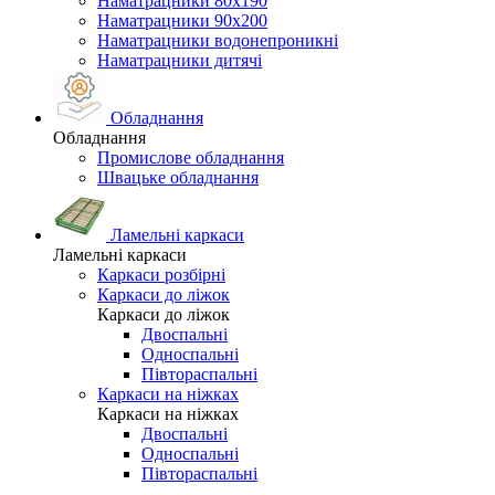
Наматрацники 80х190
Наматрацники 90х200
Наматрацники водонепроникні
Наматрацники дитячі
Обладнання
Обладнання
Промислове обладнання
Швацьке обладнання
Ламельні каркаси
Ламельні каркаси
Каркаси розбірні
Каркаси до ліжок
Каркаси до ліжок
Двоспальні
Односпальні
Півтораспальні
Каркаси на ніжках
Каркаси на ніжках
Двоспальні
Односпальні
Півтораспальні