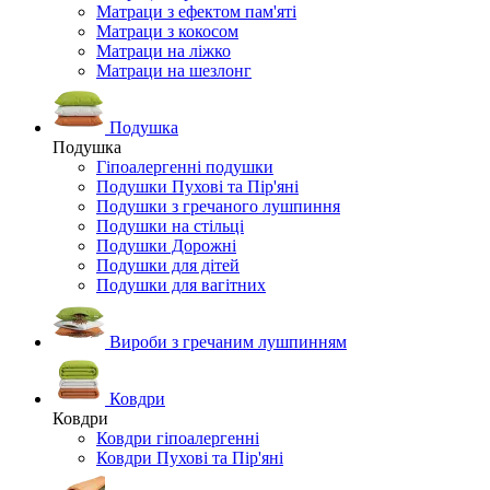
Матраци з ефектом пам'яті
Матраци з кокосом
Матраци на ліжко
Матраци на шезлонг
Подушка
Подушка
Гіпоалергенні подушки
Подушки Пухові та Пір'яні
Подушки з гречаного лушпиння
Подушки на стільці
Подушки Дорожні
Подушки для дітей
Подушки для вагітних
Вироби з гречаним лушпинням
Ковдри
Ковдри
Ковдри гіпоалергенні
Ковдри Пухові та Пір'яні