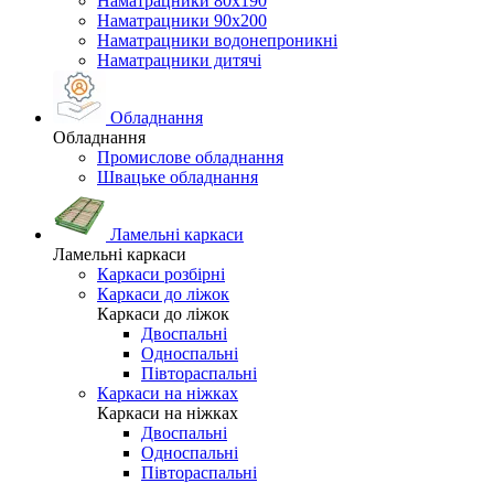
Наматрацники 80х190
Наматрацники 90х200
Наматрацники водонепроникні
Наматрацники дитячі
Обладнання
Обладнання
Промислове обладнання
Швацьке обладнання
Ламельні каркаси
Ламельні каркаси
Каркаси розбірні
Каркаси до ліжок
Каркаси до ліжок
Двоспальні
Односпальні
Півтораспальні
Каркаси на ніжках
Каркаси на ніжках
Двоспальні
Односпальні
Півтораспальні