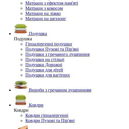
Матраци з ефектом пам'яті
Матраци з кокосом
Матраци на ліжко
Матраци на шезлонг
Подушка
Подушка
Гіпоалергенні подушки
Подушки Пухові та Пір'яні
Подушки з гречаного лушпиння
Подушки на стільці
Подушки Дорожні
Подушки для дітей
Подушки для вагітних
Вироби з гречаним лушпинням
Ковдри
Ковдри
Ковдри гіпоалергенні
Ковдри Пухові та Пір'яні